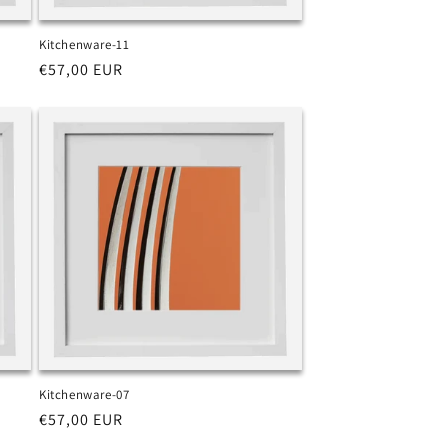
Kitchenware-11
Prezzo
€57,00 EUR
di
listino
Kitchenware-07
Prezzo
€57,00 EUR
di