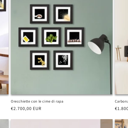
g
r
a
f
i
c
a
Orecchiette con le cime di rapa
Carbona
Prezzo
€2.700,00 EUR
Prezz
€1.80
di
di
listino
listin