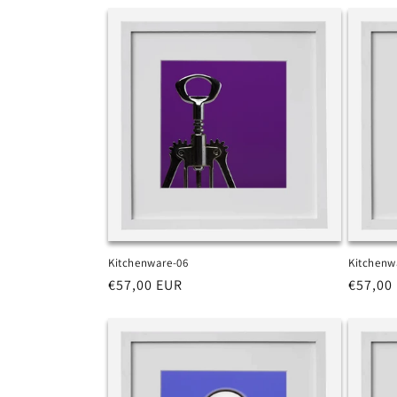
listino
listino
Kitchenware-06
Kitchenw
Prezzo
€57,00 EUR
Prezzo
€57,00
di
di
listino
listino