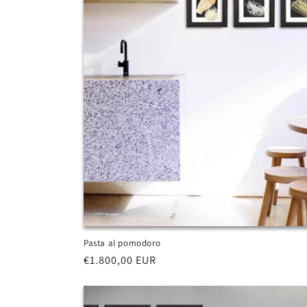
Pasta al pomodoro
Prezzo
€1.800,00 EUR
di
listino