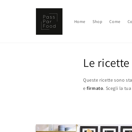
Vai
direttamente
ai contenuti
Home
Shop
Come
Co
Le ricette
Queste ricette sono st
e
firmato
. Scegli la tua