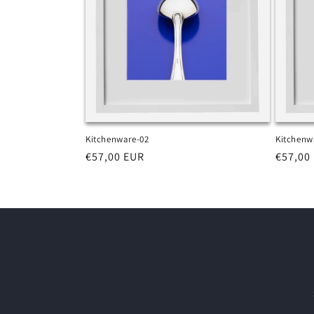
Kitchenware-02
Kitchenw
Prezzo
€57,00 EUR
Prezzo
€57,00
di
di
listino
listino