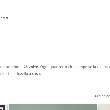
ntatti
a
e
s
e
/
ampate fino a
25 volte
. Ogni quadretto che compone la ricetta
r
 ricetta e ricevila a casa.
e
a
g
Ordina pe
e