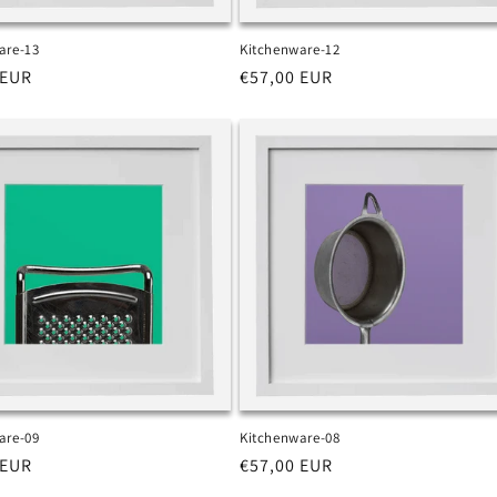
are-13
Kitchenware-12
 EUR
Prezzo
€57,00 EUR
di
listino
are-09
Kitchenware-08
 EUR
Prezzo
€57,00 EUR
di