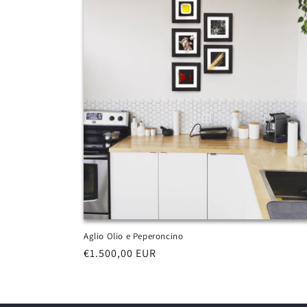
Aglio Olio e Peperoncino
Prezzo
€1.500,00 EUR
di
listino