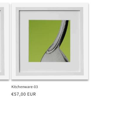
listino
Kitchenware-03
Prezzo
€57,00 EUR
di
listino