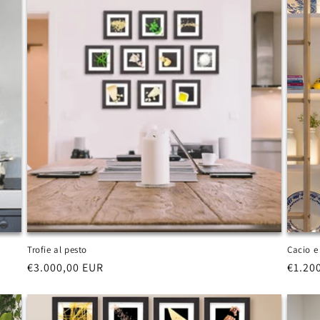
Trofie al pesto
Cacio e
Prezzo
€3.000,00 EUR
Prezz
€1.20
di
di
listino
listin