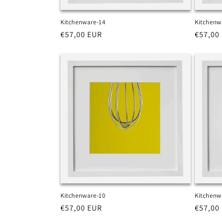
Kitchenware-14
Kitchenw
Prezzo
€57,00 EUR
Prezzo
€57,00
di
di
listino
listino
Kitchenware-10
Kitchenw
Prezzo
€57,00 EUR
Prezzo
€57,00
di
di