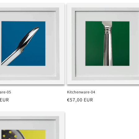
listino
are-05
Kitchenware-04
 EUR
Prezzo
€57,00 EUR
di
listino